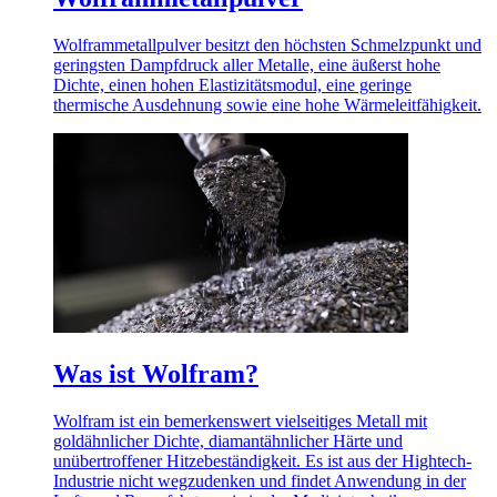
Wolframmetallpulver besitzt den höchsten Schmelzpunkt und
geringsten Dampfdruck aller Metalle, eine äußerst hohe
Dichte, einen hohen Elastizitätsmodul, eine geringe
thermische Ausdehnung sowie eine hohe Wärmeleitfähigkeit.
Was ist Wolfram?
Wolfram ist ein bemerkenswert vielseitiges Metall mit
goldähnlicher Dichte, diamantähnlicher Härte und
unübertroffener Hitzebeständigkeit. Es ist aus der Hightech-
Industrie nicht wegzudenken und findet Anwendung in der