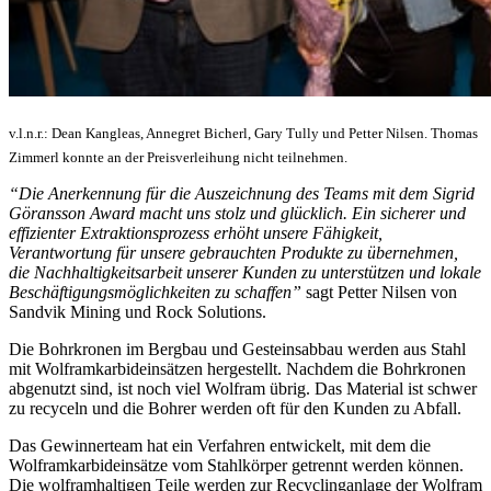
v.l.n.r.: Dean Kangleas, Annegret Bicherl, Gary Tully und Petter Nilsen. Thomas
Zimmerl konnte an der Preisverleihung nicht teilnehmen.
“Die Anerkennung für die Auszeichnung des Teams mit dem Sigrid
Göransson Award macht uns stolz und glücklich. Ein sicherer und
effizienter Extraktionsprozess erhöht unsere Fähigkeit,
Verantwortung für unsere gebrauchten Produkte zu übernehmen,
die Nachhaltigkeitsarbeit unserer Kunden zu unterstützen und lokale
Beschäftigungsmöglichkeiten zu schaffen”
sagt Petter Nilsen von
Sandvik Mining und Rock Solutions.
Die Bohrkronen im Bergbau und Gesteinsabbau werden aus Stahl
mit Wolframkarbideinsätzen hergestellt. Nachdem die Bohrkronen
abgenutzt sind, ist noch viel Wolfram übrig. Das Material ist schwer
zu recyceln und die Bohrer werden oft für den Kunden zu Abfall.
Das Gewinnerteam hat ein Verfahren entwickelt, mit dem die
Wolframkarbideinsätze vom Stahlkörper getrennt werden können.
Die wolframhaltigen Teile werden zur Recyclinganlage der Wolfram