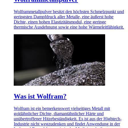
Wolframmetallpulver besitzt den höchsten Schmelzpunkt und
geringsten Dampfdruck aller Metalle, eine äußerst hohe
Dichte, einen hohen Elastizitätsmodul, eine geringe
thermische Ausdehnung sowie eine hohe Wärmeleitfähigkeit.
Was ist Wolfram?
Wolfram ist ein bemerkenswert vielseitiges Metall mit
goldähnlicher Dichte, diamantähnlicher Härte und
unübertroffener Hitzebeständigkeit. Es ist aus der Hightech-
Industrie nicht wegzudenken und findet Anwendung in der