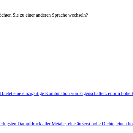
öchten Sie zu einer anderen Sprache wechseln?
bietet eine einzigartige Kombination von Eigenschaften: enorm hohe Hä
ringsten Dampfdruck aller Metalle, eine äußerst hohe Dichte, einen h