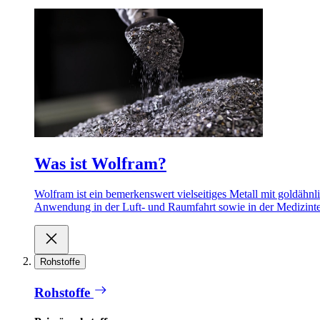
Was ist Wolfram?
Wolfram ist ein bemerkenswert vielseitiges Metall mit goldähnl
Anwendung in der Luft- und Raumfahrt sowie in der Medizint
Rohstoffe
Rohstoffe