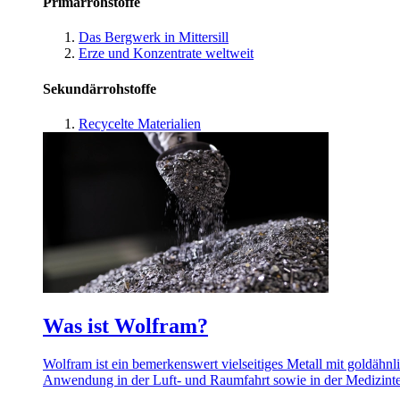
Primärrohstoffe
Das Bergwerk in Mittersill
Erze und Konzentrate weltweit
Sekundärrohstoffe
Recycelte Materialien
Was ist Wolfram?
Wolfram ist ein bemerkenswert vielseitiges Metall mit goldähnl
Anwendung in der Luft- und Raumfahrt sowie in der Medizint