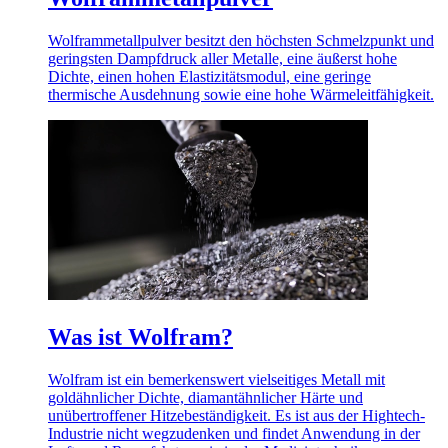
Wolframmetallpulver besitzt den höchsten Schmelzpunkt und
geringsten Dampfdruck aller Metalle, eine äußerst hohe
Dichte, einen hohen Elastizitätsmodul, eine geringe
thermische Ausdehnung sowie eine hohe Wärmeleitfähigkeit.
Was ist Wolfram?
Wolfram ist ein bemerkenswert vielseitiges Metall mit
goldähnlicher Dichte, diamantähnlicher Härte und
unübertroffener Hitzebeständigkeit. Es ist aus der Hightech-
Industrie nicht wegzudenken und findet Anwendung in der