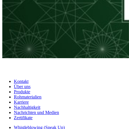
Kontakt
Über uns
Produkte
Rohmaterialien
Karriere
Nachhaltigkeit
Nachrichten und Medien
Zertifikate
Whistleblowing (Speak Up)