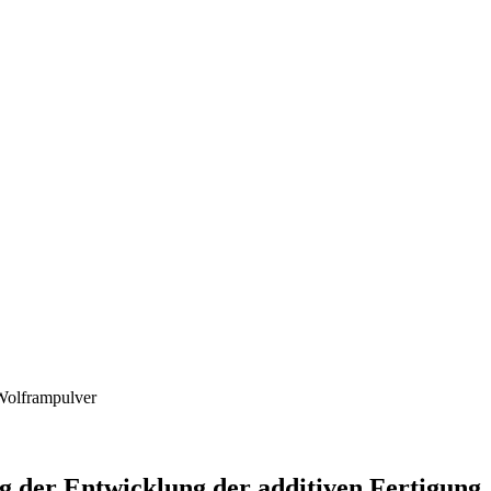
 Wolframpulver
g der Entwicklung der additiven Fertigung