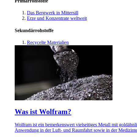
Primärrohstoffe
Das Bergwerk in Mittersill
Erze und Konzentrate weltweit
Sekundärrohstoffe
Recycelte Materialien
Was ist Wolfram?
Wolfram ist ein bemerkenswert vielseitiges Metall mit goldähnl
Anwendung in der Luft- und Raumfahrt sowie in der Medizint