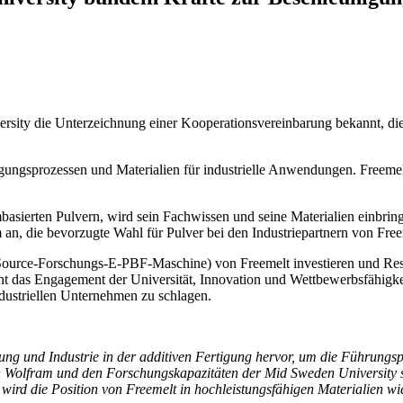
y die Unterzeichnung einer Kooperationsvereinbarung bekannt, die dar
igungsprozessen und Materialien für industrielle Anwendungen. Freemel
basierten Pulvern, wird sein Fachwissen und seine Materialien einbri
m an, die bevorzugte Wahl für Pulver bei den Industriepartnern von Fr
urce-Forschungs-E-PBF-Maschine) von Freemelt investieren und Resso
icht das Engagement der Universität, Innovation und Wettbewerbsfähigk
dustriellen Unternehmen zu schlagen.
g und Industrie in der additiven Fertigung hervor, um die Führungspos
Wolfram und den Forschungskapazitäten der Mid Sweden University st
wird die Position von Freemelt in hochleistungsfähigen Materialien w