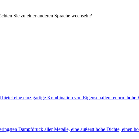
öchten Sie zu einer anderen Sprache wechseln?
bietet eine einzigartige Kombination von Eigenschaften: enorm hohe Hä
ringsten Dampfdruck aller Metalle, eine äußerst hohe Dichte, einen h