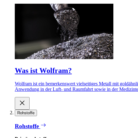
Was ist Wolfram?
Wolfram ist ein bemerkenswert vielseitiges Metall mit goldähnl
Anwendung in der Luft- und Raumfahrt sowie in der Medizint
Rohstoffe
Rohstoffe