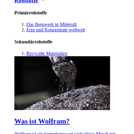
Rohstoffe
Primärrohstoffe
Das Bergwerk in Mittersill
Erze und Konzentrate weltweit
Sekundärrohstoffe
Recycelte Materialien
Was ist Wolfram?
Wolfram ist ein bemerkenswert vielseitiges Metall mit