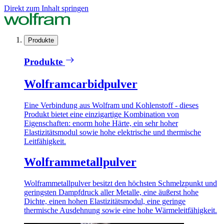
Direkt zum Inhalt springen
Produkte
Produkte
Wolframcarbidpulver
Eine Verbindung aus Wolfram und Kohlenstoff - dieses
Produkt bietet eine einzigartige Kombination von
Eigenschaften: enorm hohe Härte, ein sehr hoher
Elastizitätsmodul sowie hohe elektrische und thermische
Leitfähigkeit.
Wolframmetallpulver
Wolframmetallpulver besitzt den höchsten Schmelzpunkt und
geringsten Dampfdruck aller Metalle, eine äußerst hohe
Dichte, einen hohen Elastizitätsmodul, eine geringe
thermische Ausdehnung sowie eine hohe Wärmeleitfähigkeit.