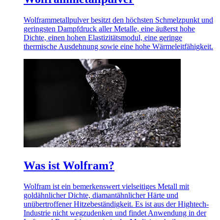
Wolframmetallpulver besitzt den höchsten Schmelzpunkt und
geringsten Dampfdruck aller Metalle, eine äußerst hohe
Dichte, einen hohen Elastizitätsmodul, eine geringe
thermische Ausdehnung sowie eine hohe Wärmeleitfähigkeit.
Was ist Wolfram?
Wolfram ist ein bemerkenswert vielseitiges Metall mit
goldähnlicher Dichte, diamantähnlicher Härte und
unübertroffener Hitzebeständigkeit. Es ist aus der Hightech-
Industrie nicht wegzudenken und findet Anwendung in der