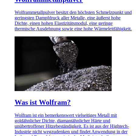
Wolframmetallpulver besitzt den höchsten Schmelzpunkt und
geringsten Dampfdruck aller Metalle, eine äußerst hohe
Dichte, einen hohen Elastizitätsmodul, eine geringe
thermische Ausdehnung sowie eine hohe Wärmeleitfähigkeit.
Was ist Wolfram?
Wolfram ist ein bemerkenswert vielseitiges Metall mit
goldähnlicher Dichte, diamantähnlicher Härte und
unübertroffener Hitzebeständigkeit. Es ist aus der Hightech-
Industrie nicht wegzudenken und findet Anwendung in der